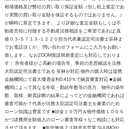
相場価格及び弊社の買い取り保証金額（但し机上査定であ
り実際の買い取り金額を保証するものではありません。）
が瞬時に算定できます。 より詳細な査定金額もしくは不
動産売却に付随する不動産法務相談をご希望であれば 直
接０３-５７１３-１２２０担当代表兼認定司法書士笹林ま
でお電話頂くか、 問い合わせフォームにご入力をお願い
致します。 なおZOOM面談簡易査定にも対応しておりま
す！ 所有者様がご高齢の場合等、事前の意思確認を法務
大臣認定司法書士である 笹林が対応 物件の購入時は提携
金融機関にて最大優遇金利0.410％で融資審査対応 ■金融
機関によって異なる年収・勤続年数等の見方、物件の築年
数、面積、耐震診断の結果によってどの金融機関であれば
審査可能か？代表が法務大臣認定司法書士を兼業のため
ローン知識は豊富です ■頭金１０万円＆物件価格１００％
かつ諸費用全額借入のローン審査等様々なご相談にも対応
させて頂きます。 ■年中無休２３時半迄営業 SUUMOや