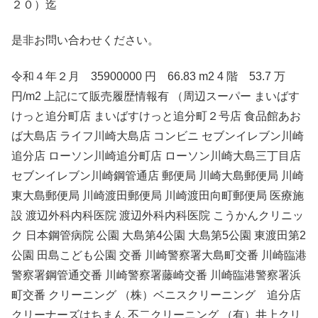
２０）迄
是非お問い合わせください。
令和４年２月 35900000 円 66.83 m2 4 階 53.7 万
円/m2 上記にて販売履歴情報有 （周辺スーパー まいばす
けっと追分町店 まいばすけっと追分町２号店 食品館あお
ば大島店 ライフ川崎大島店 コンビニ セブンイレブン川崎
追分店 ローソン川崎追分町店 ローソン川崎大島三丁目店
セブンイレブン川崎鋼管通店 郵便局 川崎大島郵便局 川崎
東大島郵便局 川崎渡田郵便局 川崎渡田向町郵便局 医療施
設 渡辺外科内科医院 渡辺外科内科医院 こうかんクリニッ
ク 日本鋼管病院 公園 大島第4公園 大島第5公園 東渡田第2
公園 田島こども公園 交番 川崎警察署大島町交番 川崎臨港
警察署鋼管通交番 川崎警察署藤崎交番 川崎臨港警察署浜
町交番 クリーニング （株）ベニスクリーニング 追分店
クリーナーズはちまん 不二クリーニング （有）井上クリ