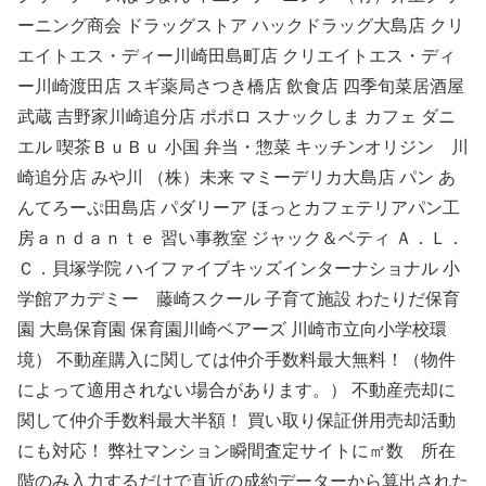
ーニング商会 ドラッグストア ハックドラッグ大島店 クリ
エイトエス・ディー川崎田島町店 クリエイトエス・ディ
ー川崎渡田店 スギ薬局さつき橋店 飲食店 四季旬菜居酒屋
武蔵 吉野家川崎追分店 ポポロ スナックしま カフェ ダニ
エル 喫茶ＢｕＢｕ 小国 弁当・惣菜 キッチンオリジン 川
崎追分店 みや川 （株）未来 マミーデリカ大島店 パン あ
んてろーぷ田島店 パダリーア ほっとカフェテリアパン工
房ａｎｄａｎｔｅ 習い事教室 ジャック＆ベティ Ａ．Ｌ．
Ｃ．貝塚学院 ハイファイブキッズインターナショナル 小
学館アカデミー 藤崎スクール 子育て施設 わたりだ保育
園 大島保育園 保育園川崎ベアーズ 川崎市立向小学校環
境） 不動産購入に関しては仲介手数料最大無料！（物件
によって適用されない場合があります。） 不動産売却に
関して仲介手数料最大半額！ 買い取り保証併用売却活動
にも対応！ 弊社マンション瞬間査定サイトに㎡数 所在
階のみ入力するだけで直近の成約データーから算出された