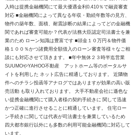
入時は提携金融機関にて最大優遇金利0.410％で融資審査
対応 ■金融機関によって異なる年収・勤続年数等の見方、
物件の築年数、面積、耐震診断の結果によってどの金融機
関であれば審査可能か？代表が法務大臣認定司法書士を兼
業のため ローン知識は豊富です ■頭金１０万円＆物件価
格１００％かつ諸費用全額借入のローン審査等様々なご相
談にも対応させて頂きます。 ■年中無休２３時半迄営業
SUUMOやYAHOO不動産 アットホーム等のポータルサ
イトを利用した ネット広告に精通しております。 近隣物
件へのチラシ投函等アナログではありますが効果の高い販
売活動 も取り入れております。 大手不動産会社に遜色な
い提携金融機関にて購入者様の契約手続きに 関して迅速
かつ正確に進行させることに精通しています。 住宅ロー
ン手続きに関しては代表が司法書士を兼業しているため
四大都市銀行以外にも多数の利用可能金融機関に対応して
います。