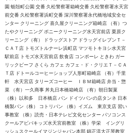
園 蛎殻町公園 交番 久松警察署箱崎交番 久松警察署水天宮
前交番 久松警察署浜町交番 深川警察署永代橋地域安全セ
ンター クリーニング 喜久屋クリーニング箱崎店 （有）つ
たやクリーニング ポニークリーニング水天宮前店 栗原ク
リーニング（有） ドラッグストア ドラッグイレブンＴ－
ＣＡＴ店 トモズトルナーレ浜町店 マツモトキヨシ水天宮
駅前店 トモズ水天宮前店 飲食店 コンポーレ ときわ ガー
リックビーフ さくら カフェ カフェ・ド・クリエＴ－ＣＡ
Ｔ店 ドトールコーヒーショップ人形町箱崎店 （有）千里
軒 水天宮店 タリーズコーヒー ＩＢＭ箱崎店 弁当・惣
菜 （有）一久商事 丼丸日本橋箱崎店 （有）朝日製菓
（株）以和多 日本橋店 パン ドイツパンの店タンネ 日本
橋製パン（株） コトリパン （株）イズム 東京支店 習い
事教室 （株）読売・日本テレビ文化センター パソコンス
クールアビバキッズ水天宮前教室 （株）学栄 イングリ
ッシュスクールイマジンジャパン本部 錦正流大正琴教室