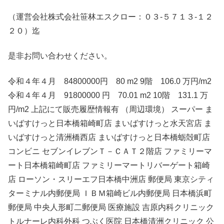
（運営会社株式会社笹林エスクロー：０３-５７１３-１２
２０）迄
是非お問い合わせください。
令和４年４月 84800000円 80 m2 9階 106.0 万円/m2
令和４年４月 91800000 円 70.01 m2 10階 131.1 万
円/m2 上記にて販売履歴情報有 （周辺環境） スーパー ま
いばすけっと日本橋箱崎町店 まいばすけっと水天宮店 ま
いばすけっと清洲橋西店 まいばすけっと日本橋蛎殻町店
コンビニ セブンイレブンＴ－ＣＡＴ２階店 ファミリーマ
ート日本橋箱崎町店 ファミリーマートリバーゲート箱崎
店 ローソン・スリーエフ日本橋中洲店 郵便局 東京シティ
ターミナル内郵便局 ＩＢＭ箱崎ビル内郵便局 日本橋浜町
郵便局 中央人形町二郵便局 医療施設 吉原内科クリニック
トルナーレ内科外科 つぶく医院 日本橋清洲クリニック 公