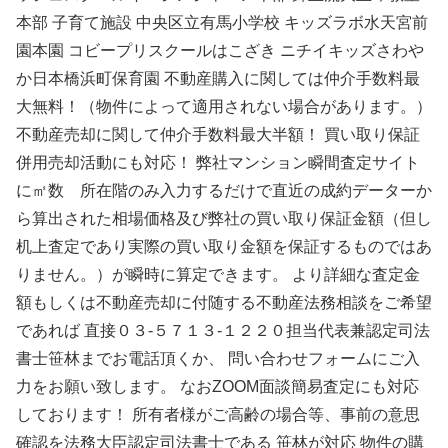
本部 子育て施設 中央区立有馬小学校 キッズラボ水天宮前
園本園 コビープリスクールはこざき ニチイキッズさわや
か日本橋浜町保育園 不動産購入に関しては仲介手数料最
大無料！（物件によって適用されない場合があります。）
不動産売却に関して仲介手数料最大半額！ 買い取り保証
併用売却活動にも対応！ 弊社マンション瞬間査定サイト
に㎡数 所在階のみ入力するだけで直近の成約データーか
ら算出された相場価格及び弊社の買い取り保証金額（但し
机上査定であり実際の買い取り金額を保証するものではあ
りません。）が瞬時に算定できます。 より詳細な査定金
額もしくは不動産売却に付随する不動産法務相談をご希望
であれば 直接０３-５７１３-１２２０担当代表兼認定司法
書士笹林までお電話頂くか、 問い合わせフォームにご入
力をお願い致します。 なおZOOM面談簡易査定にも対応
しております！ 所有者様がご高齢の場合等、事前の意思
確認を法務大臣認定司法書士である 笹林が対応 物件の購