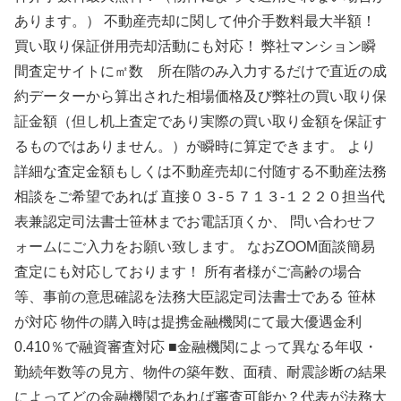
あります。） 不動産売却に関して仲介手数料最大半額！
買い取り保証併用売却活動にも対応！ 弊社マンション瞬
間査定サイトに㎡数 所在階のみ入力するだけで直近の成
約データーから算出された相場価格及び弊社の買い取り保
証金額（但し机上査定であり実際の買い取り金額を保証す
るものではありません。）が瞬時に算定できます。 より
詳細な査定金額もしくは不動産売却に付随する不動産法務
相談をご希望であれば 直接０３-５７１３-１２２０担当代
表兼認定司法書士笹林までお電話頂くか、 問い合わせフ
ォームにご入力をお願い致します。 なおZOOM面談簡易
査定にも対応しております！ 所有者様がご高齢の場合
等、事前の意思確認を法務大臣認定司法書士である 笹林
が対応 物件の購入時は提携金融機関にて最大優遇金利
0.410％で融資審査対応 ■金融機関によって異なる年収・
勤続年数等の見方、物件の築年数、面積、耐震診断の結果
によってどの金融機関であれば審査可能か？代表が法務大