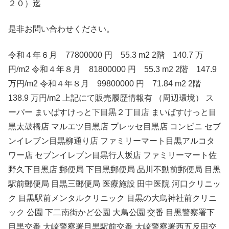
２０）迄
是非お問い合わせください。
令和４年６月 77800000 円 55.3 m2 2階 140.7 万
円/m2 令和４年８月 81800000 円 55.3 m2 2階 147.9
万円/m2 令和４年８月 99800000 円 71.84 m2 2階
138.9 万円/m2 上記にて販売履歴情報有 （周辺環境） ス
ーパー まいばすけっと下目黒２丁目店 まいばすけっと目
黒太鼓橋店 マルエツ目黒店 プレッセ目黒店 コンビニ セブ
ンイレブン目黒柳通り店 ファミリーマート目黒アルコタ
ワー店 セブンイレブン目黒行人坂店 ファミリーマート佐
野久下目黒店 郵便局 下目黒郵便局 品川不動前郵便局 目黒
駅前郵便局 目黒三郵便局 医療施設 田中医院 河口クリニッ
ク 目黒駅前メンタルクリニック 目黒の大鳥神社前クリニ
ック 公園 下二南街かど公園 大鳥公園 交番 目黒警察署下
目黒交番 大崎警察署目黒駅前交番 大崎警察署西五反田交