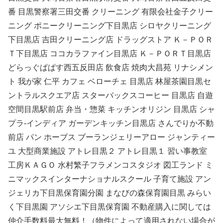
番 目黒警察署三田交番 クリーニング 有限会社金子クリー
ニング ポニークリーニング下目黒店 シロヤクリーニング
下目黒店 吉田クリーニング店 ドラッグストア Ｋ－ＰＯＲ
Ｔ下目黒店 ココカラファイン目黒店 Ｋ－ＰＯＲＴ目黒店
どらっぐぱぱす西五反田店 飲食店 焼肉大昌苑 リナシメン
ト 我が家 仁平 カフェ ベローチェ 目黒店 林屋茶園目黒セ
ントラルスクエア店 スターバックスコーヒー 目黒店 自遊
空間目黒駅前店 弁当・惣菜 キッチンオリジン 目黒店 シャ
プラ‐インディア ガーデンキッチン目黒店 さんでりか不動
前店 パン ホーブス ブーランジェリーアロー ジャンティー
ユ 大型商業施設 アトレ目黒２ アトレ目黒１ 習い事教室
工房ＫＡＧＯ 水村繁子フラメンコスタジオ 図工ランド ミ
ニマックスインターナショナルスクール 子育て施設 アン
ジェリカ下目黒保育園分園 まなびの森保育園目黒 みらい
く下目黒園 アソシエ下目黒保育園 不動産購入に関しては
仲介手数料最大無料！（物件によって適用されない場合が