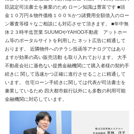
臣認定司法書士を兼業のため ローン知識は豊富です ■頭
金１０万円＆物件価格１００％かつ諸費用全額借入のロー
ン審査等様々なご相談にも対応させて頂きます。 ■年中無
休２３時半迄営業 SUUMOやYAHOO不動産 アットホー
ム等のポータルサイトを利用した ネット広告に精通して
おります。 近隣物件へのチラシ投函等アナログではあり
ますが効果の高い販売活動 も取り入れております。 大手
不動産会社に遜色ない提携金融機関にて購入者様の契約手
続きに 関して迅速かつ正確に進行させることに精通して
います。 住宅ローン手続きに関しては代表が司法書士を
兼業しているため 四大都市銀行以外にも多数の利用可能
金融機関に対応しています。