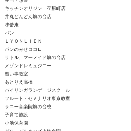
弁当・惣菜
キッチンオリジン 荏原町店
丼丸どんどん旗の台店
味蕾庵
パン
ＬＹＯＮＬＩＥＮ
パンのみせココロ
リトル、マーメイド旗の台店
メゾンドレミュジニー
習い事教室
あとりえ高橋
バイリンガランゲージスクール
フルート・セミナリオ東京教室
サニー音楽院旗の台校
子育て施設
小池保育園