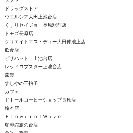
タクト
ドラッグストア
ウエルシア大田上池台店
くすりセイジョー長原駅前店
トモズ長原店
クリエイトエス・ディー大田仲池上店
飲食店
ピザハット 上池台店
レッドロブスター上池台店
燕楽
すしやの三拍子
カフェ
ドトールコーヒーショップ長原店
楡本店
ＦｌｏｗｅｒｏｆＷａｖｅ
珈琲館旗の台店