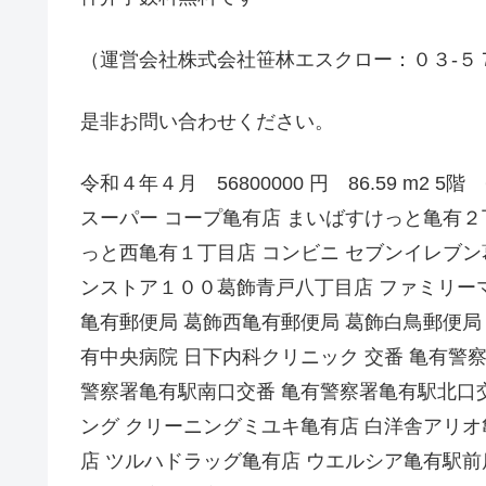
（運営会社株式会社笹林エスクロー：０３-５
是非お問い合わせください。
令和４年４月 56800000 円 86.59 m2 
スーパー コープ亀有店 まいばすけっと亀有２
っと西亀有１丁目店 コンビニ セブンイレブン
ンストア１００葛飾青戸八丁目店 ファミリー
亀有郵便局 葛飾西亀有郵便局 葛飾白鳥郵便局
有中央病院 日下内科クリニック 交番 亀有警
警察署亀有駅南口交番 亀有警察署亀有駅北口交
ング クリーニングミユキ亀有店 白洋舎アリオ
店 ツルハドラッグ亀有店 ウエルシア亀有駅前店