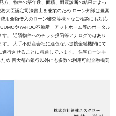
の見方、物件の築年数、面積、耐震診断の結果によっ
務大臣認定司法書士を兼業のため ローン知識は豊富
諸費用全額借入のローン審査等様々なご相談にも対応
SUUMOやYAHOO不動産 アットホーム等のポータル
ます。 近隣物件へのチラシ投函等アナログではあり
ます。 大手不動産会社に遜色ない提携金融機関にて
に進行させることに精通しています。 住宅ローン手
ため 四大都市銀行以外にも多数の利用可能金融機関