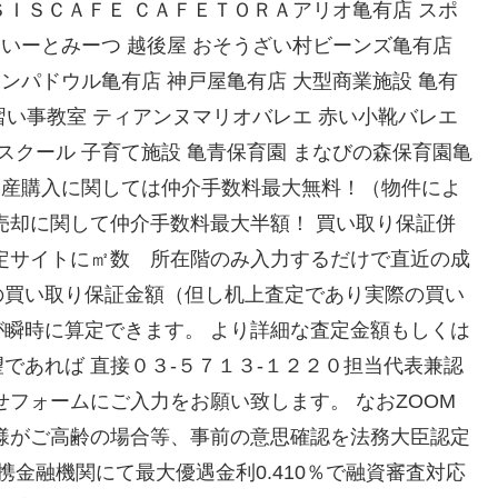
ＡＳＩＳＣＡＦＥ ＣＡＦＥＴＯＲＡアリオ亀有店 スポ
 いーとみーつ 越後屋 おそうざい村ビーンズ亀有店
ポンパドウル亀有店 神戸屋亀有店 大型商業施設 亀有
 習い事教室 ティアンヌマリオバレエ 赤い小靴バレエ
スクール 子育て施設 亀青保育園 まなびの森保育園亀
不動産購入に関しては仲介手数料最大無料！（物件によ
売却に関して仲介手数料最大半額！ 買い取り保証併
定サイトに㎡数 所在階のみ入力するだけで直近の成
の買い取り保証金額（但し机上査定であり実際の買い
瞬時に算定できます。 より詳細な査定金額もしくは
であれば 直接０３-５７１３-１２２０担当代表兼認
せフォームにご入力をお願い致します。 なおZOOM
様がご高齢の場合等、事前の意思確認を法務大臣認定
携金融機関にて最大優遇金利0.410％で融資審査対応