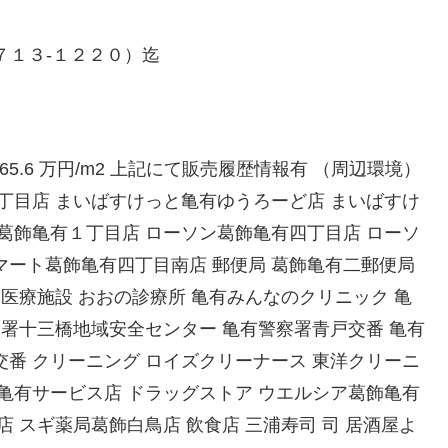
７１３-１２２０）迄
5階 65.6 万円/m2 上記にて販売履歴情報有 （周辺環境）
丁目店 まいばすけっと亀有ゆうろーど店 まいばすけ
葛飾亀有１丁目店 ローソン葛飾亀有四丁目店 ローソ
マート葛飾亀有四丁目南店 郵便局 葛飾亀有二郵便局
 医療施設 おおの診療所 亀有みんなのクリニック 亀
察署十三橋地域安全センター 亀有警察署青戸交番 亀有
番 クリーニング ロイズクリーナース 東洋クリーニ
亀有サービス店 ドラッグストア ウエルシア葛飾亀有
 スギ薬局葛飾白鳥店 飲食店 三浦寿司 司 居酒屋よ