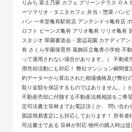
りみち 富士乃家 カフェ グリーンテラス Ｏ
ーツマリオ・タニタカフェ 弁当・惣菜 バンビ
パン 一本堂亀有駅前店 アンテンドゥ亀有店 
ロフト ビーンズ亀有 アリオ亀有 リリオ亀有
スタジオ 翠園書道会・渡辺花園 カナディアン
有 さくら学園保育所 葛飾区立亀青小学校 
って適用されない場合があります。） 不動産
用売却活動にも対応！ 弊社マンション瞬間査
約データーから算出された相場価格及び弊社
取り金額を保証するものではありません。）が
不動産売却に付随する不動産法務相談をご希望
定司法書士笹林までお電話頂くか、 問い合わ
面談簡易査定にも対応しております！ 所有者
司法書士である 笹林が対応 物件の購入時は提