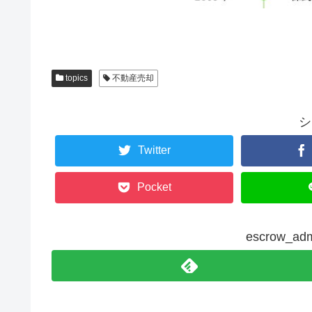
topics
不動産売却
シ
Twitter
Pocket
escrow_