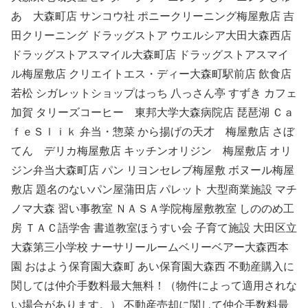
あ 大森町店 サンコウ社 ポニークリーニング梅屋敷店 吉
田クリーニング ドラッグストア ウエルシア大田大森西店
ドラッグストアスマイル大森町店 ドラッグストアスマイ
ル梅屋敷店 クリエイトエス・ディー大森町駅前店 飲食店
若松 シガレットショップはっち 八っさん亭 すずき カフェ
加賀 タリーズコーヒー 東邦大学大森病院店 琵琶湖 Ｃａ
ｆｅＳｌｉｋ 弁当・惣菜 から揚げの天才 梅屋敷店 さぼ
てん デリカ梅屋敷店 キッチンオリジン 梅屋敷店 オリ
ジン弁当大森町店 パン リヨンセレブ梅屋敷 ボヌール梅屋
敷店 題名のないパン屋蒲田店 パレット 大型商業施設 マチ
ノマ大森 習い事教室 ＮＡＳＡ学院梅屋敷教室 しののめ工
房 ＴＡＣ語学舎 書道教室ほうすい会 子育て施設 大田区立
大森第三小学校 ナーサリールームベリーベアー大森西本
園 おはよう保育園大森町 あい保育園大森西 不動産購入に
関しては仲介手数料最大無料！（物件によって適用されな
い場合があります。） 不動産売却に関して仲介手数料最