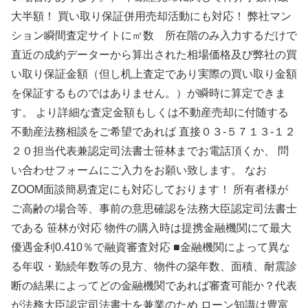
大半額！ 買い取り保証併用売却活動にも対応！ 弊社マン
ション瞬間査定サイトに㎡数 所在階のみ入力するだけで
直近の成約データーから算出された相場価格及び弊社の買
い取り保証金額（但し机上査定であり実際の買い取り金額
を保証するものではありません。）が瞬時に算定できま
す。 より詳細な査定金額もしくは不動産売却に付随する
不動産法務相談をご希望であれば 直接０３-５７１３-１２
２０担当代表兼認定司法書士笹林までお電話頂くか、 問
い合わせフォームにご入力をお願い致します。 なお
ZOOM面談簡易査定にも対応しております！ 所有者様が
ご高齢の場合等、事前の意思確認を法務大臣認定司法書士
である 笹林が対応 物件の購入時は提携金融機関にて最大
優遇金利0.410％で融資審査対応 ■金融機関によって異な
る年収・勤続年数等の見方、物件の築年数、面積、耐震診
断の結果によってどの金融機関であれば審査可能か？代表
が法務大臣認定司法書士を兼業のため ローン知識は豊富