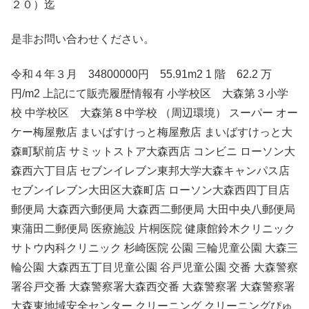
２０）迄
是非お問い合わせください。
令和４年３月 34800000円 55.91m2 1 階 62.2 万
円/m2 上記にて販売履歴情報有 小学校区 大森第３小学
校 中学校区 大森第８中学校 （周辺環境） スーパー オー
ケー梅屋敷店 まいばすけっと梅屋敷店 まいばすけっと大
森町駅前店 サミットストア大森西店 コンビニ ローソン大
森西六丁目店 セブンイレブン東邦大学大森キャンパス店
セブンイレブン大田区大森町店 ローソン大森西四丁目店
郵便局 大森西六郵便局 大森西二郵便局 大田中央八郵便局
東蒲田二郵便局 医療施設 片桐医院 健康館鈴木クリニック
サトウ内科クリニック 杉崎医院 公園 三輪児童公園 大森三
輪公園 大森西五丁目児童公園 谷戸児童公園 交番 大森警察
署谷戸交番 大森警察署大森西交番 大森警察署 大森警察署
大森東地域安全センター クリーニング クリーニングぴゅ