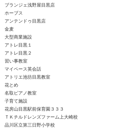
ブランジェ浅野屋目黒店
ホーブス
アンテンドゥ目黒店
金麦
大型商業施設
アトレ目黒１
アトレ目黒２
習い事教室
マイペース英会話
アトリエ池坊目黒教室
花とめ
名取ピアノ教室
子育て施設
花房山目黒駅前保育園３３３
ＴＫチルドレンズファーム上大崎校
品川区立第三日野小学校