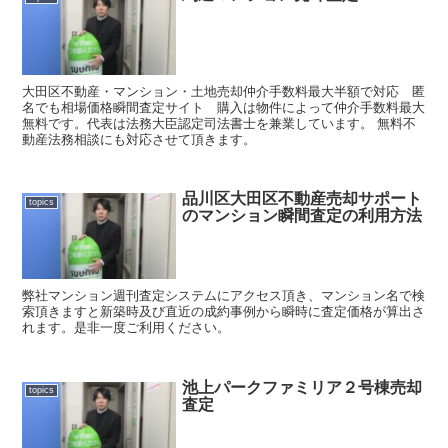
大田区不動産・マンション・土地売却仲介手数料最大半額で対応 匿
名でも相場価格瞬間査定サイト 購入は物件によって仲介手数料最大
無料です。代表は法務大臣認定司法書士を兼業しています。 無料不
動産法務相談にも対応させて頂きます。
品川区大田区不動産売却サポート
topics
のマンション瞬間査定の利用方法
弊社マンション週刊査定システムにアクセス頂き、マンション名で検
索頂きますと新築時及び直近の成約事例から瞬時に査定価格が算出さ
れます。是非一度ご利用ください。
池上パークファミリア２号棟売却
topics
査定