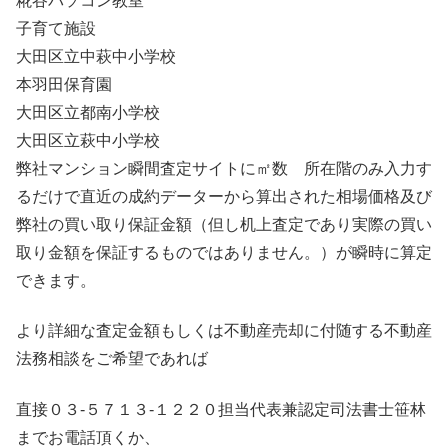
糀谷パソコン教室
子育て施設
大田区立中萩中小学校
本羽田保育園
大田区立都南小学校
大田区立萩中小学校
弊社マンション瞬間査定サイトに㎡数 所在階のみ入力す
るだけで直近の成約データーから算出された相場価格及び
弊社の買い取り保証金額（但し机上査定であり実際の買い
取り金額を保証するものではありません。）が瞬時に算定
できます。
より詳細な査定金額もしくは不動産売却に付随する不動産
法務相談をご希望であれば
直接０３-５７１３-１２２０担当代表兼認定司法書士笹林
までお電話頂くか、