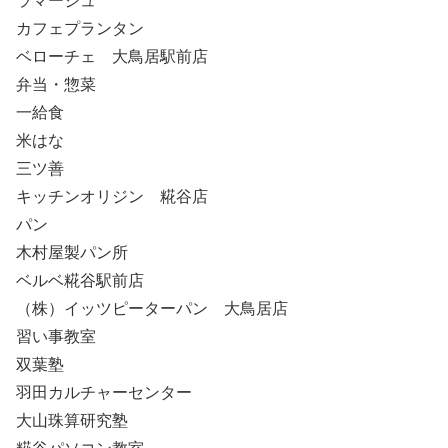
ラマージュ
カフェプランタン
ベローチェ 大鳥居駅前店
弁当・惣菜
一給食
米はな
三ツ善
キッチンオリジン 糀谷店
パン
木村屋製パン所
ベルベ糀谷駅前店
（株）イッツピーターパン 大鳥居店
習い事教室
双葉塾
羽田カルチャーセンター
大山珠算研究塾