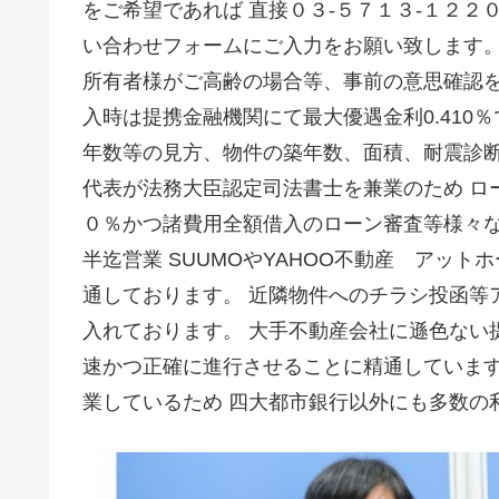
をご希望であれば 直接０３-５７１３-１２２
い合わせフォームにご入力をお願い致します。
所有者様がご高齢の場合等、事前の意思確認を
入時は提携金融機関にて最大優遇金利0.410
年数等の見方、物件の築年数、面積、耐震診
代表が法務大臣認定司法書士を兼業のため ロ
０％かつ諸費用全額借入のローン審査等様々な
半迄営業 SUUMOやYAHOO不動産 アッ
通しております。 近隣物件へのチラシ投函等
入れております。 大手不動産会社に遜色ない
速かつ正確に進行させることに精通しています
業しているため 四大都市銀行以外にも多数の