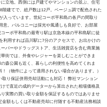
ンに立地。西側には戸建てやマンションの並ぶ、住宅
上8階建てで、総戸数は12戸。ベージュ調で配色された
所が入っています。世紀コーポ平和島の各戸の間取り
DKを用意。バルコニーは採光や風通しも良好で、お部屋
紀コーポ平和島の最寄り駅は京急本線の平和島駅に徒
を利用すれば品川駅に7分のアクセスで、お出かけの
スーパーやドラッグストア、生活雑貨店を含む商業施
繁華街では、外食やレジャーを楽しむことができま
和の森公園も近く、暮らしの利便性を高めてくれま
料！（物件によって適用されない場合があります。）
い取り保証併用売却活動にも対応！ 弊社マンション
だけで直近の成約データーから算出された相場価格及
あり実際の買い取り金額を保証するものではありませ
定金額もしくは不動産売却に付随する不動産法務相談