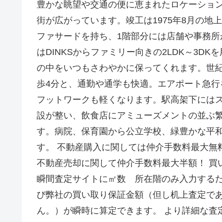
豊かな眺望や交通の便に恵まれたロケーショ
街が広がっています。竣工は1975年8月の地
ファサードを持ち、1階部分には店舗や事務
はDINKSからファミリー向きの2LDK～3
の中をいつもさわやかに保ってくれます。世
歩4分と、通勤や通学も快適。エアポート急行
フットワークも軽くなります。駅高架下には
設が整い、飲食店にアミューズメントの並ぶ
す。病院、保育園から公立学校、緑豊かな平
す。 不動産購入に関しては仲介手数料最大無
不動産売却に関して仲介手数料最大半額！ 買
瞬間査定サイトに㎡数 所在階のみ入力する
び弊社の買い取り保証金額（但し机上査定で
ん。）が瞬時に算定できます。 より詳細な査