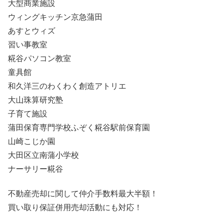
大型商業施設
ウィングキッチン京急蒲田
あすとウィズ
習い事教室
糀谷パソコン教室
童具館
和久洋三のわくわく創造アトリエ
大山珠算研究塾
子育て施設
蒲田保育専門学校ふぞく糀谷駅前保育園
山崎こじか園
大田区立南蒲小学校
ナーサリー糀谷
不動産売却に関して仲介手数料最大半額！
買い取り保証併用売却活動にも対応！