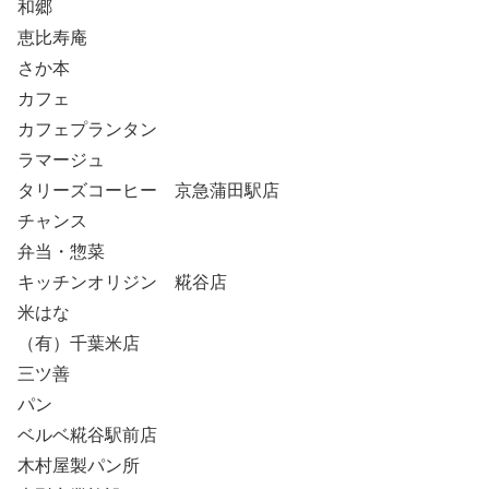
和郷
恵比寿庵
さか本
カフェ
カフェプランタン
ラマージュ
タリーズコーヒー 京急蒲田駅店
チャンス
弁当・惣菜
キッチンオリジン 糀谷店
米はな
（有）千葉米店
三ツ善
パン
ベルベ糀谷駅前店
木村屋製パン所