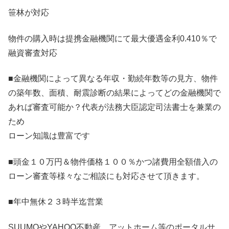
笹林が対応
物件の購入時は提携金融機関にて最大優遇金利0.410％で
融資審査対応
■金融機関によって異なる年収・勤続年数等の見方、物件
の築年数、面積、耐震診断の結果によってどの金融機関で
あれば審査可能か？代表が法務大臣認定司法書士を兼業の
ため
ローン知識は豊富です
■頭金１０万円＆物件価格１００％かつ諸費用全額借入の
ローン審査等様々なご相談にも対応させて頂きます。
■年中無休２３時半迄営業
SUUMOやYAHOO不動産 アットホーム等のポータルサ