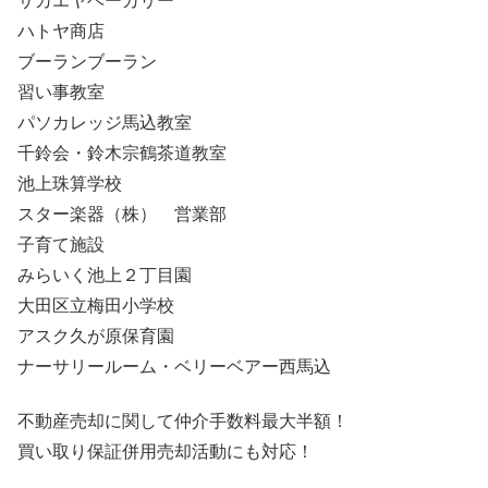
サカエヤベーカリー
ハトヤ商店
ブーランブーラン
習い事教室
パソカレッジ馬込教室
千鈴会・鈴木宗鶴茶道教室
池上珠算学校
スター楽器（株） 営業部
子育て施設
みらいく池上２丁目園
大田区立梅田小学校
アスク久が原保育園
ナーサリールーム・ベリーベアー西馬込
不動産売却に関して仲介手数料最大半額！
買い取り保証併用売却活動にも対応！