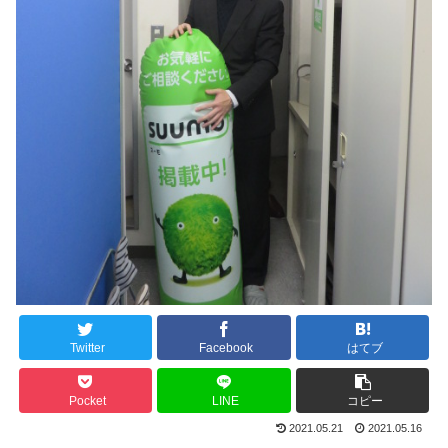
Twitter
Facebook
はてブ
Pocket
LINE
コピー
2021.05.21
2021.05.16