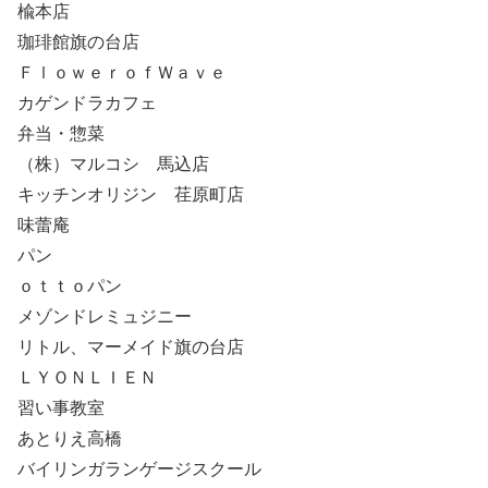
楡本店
珈琲館旗の台店
ＦｌｏｗｅｒｏｆＷａｖｅ
カゲンドラカフェ
弁当・惣菜
（株）マルコシ 馬込店
キッチンオリジン 荏原町店
味蕾庵
パン
ｏｔｔｏパン
メゾンドレミュジニー
リトル、マーメイド旗の台店
ＬＹＯＮＬＩＥＮ
習い事教室
あとりえ高橋
バイリンガランゲージスクール