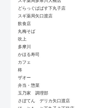
スギ薬局多摩川大橋店
どらっぐぱぱす下丸子店
スギ薬局矢口渡店
飲食店
丸梅そば
吹上
多摩川
かほる寿司
カフェ
柊
ザオー
弁当・惣菜
玉乃家 調理部
さぼてん デリカ矢口渡店