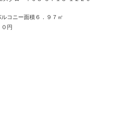
バルコニー面積６．９７㎡
００円