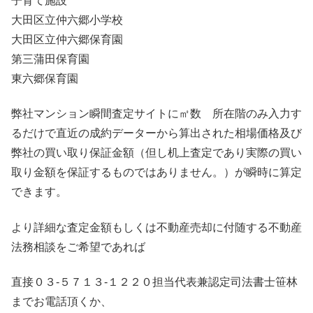
子育て施設
大田区立仲六郷小学校
大田区立仲六郷保育園
第三蒲田保育園
東六郷保育園
弊社マンション瞬間査定サイトに㎡数 所在階のみ入力す
るだけで直近の成約データーから算出された相場価格及び
弊社の買い取り保証金額（但し机上査定であり実際の買い
取り金額を保証するものではありません。）が瞬時に算定
できます。
より詳細な査定金額もしくは不動産売却に付随する不動産
法務相談をご希望であれば
直接０３-５７１３-１２２０担当代表兼認定司法書士笹林
までお電話頂くか、