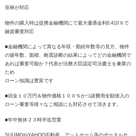
笹林が対応
物件の購入時は提携金融機関にて最大優遇金利0.410％で
融資審査対応
■金融機関によって異なる年収・勤続年数等の見方、物件
の築年数、面積、耐震診断の結果によってどの金融機関で
あれば審査可能か？代表が法務大臣認定司法書士を兼業の
ため
ローン知識は豊富です
■頭金１０万円＆物件価格１００％かつ諸費用全額借入の
ローン審査等様々なご相談にも対応させて頂きます。
■年中無休２３時半迄営業
SUUMOやYAHOO不動産 アットホーム等のポータルサ