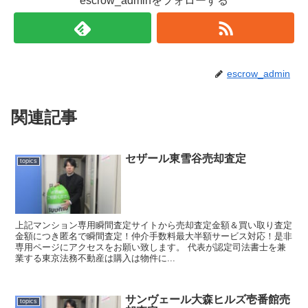
escrow_adminをフォローする
escrow_admin
関連記事
セザール東雪谷売却査定
topics
上記マンション専用瞬間査定サイトから売却査定金額＆買い取り査定
金額につき匿名で瞬間査定！仲介手数料最大半額サービス対応！是非
専用ページにアクセスをお願い致します。 代表が認定司法書士を兼
業する東京法務不動産は購入は物件に...
サンヴェール大森ヒルズ壱番館売
topics