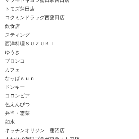
マツモトキヨシ蒲田駅西口店
トモズ蒲田店
コクミンドラッグ西蒲田店
飲食店
スティング
西洋料理ＳＵＺＵＫＩ
ゆうき
ブロンコ
カフェ
なっぱｓｕｎ
ドンキー
コロンビア
色えんぴつ
弁当・惣菜
如水
キッチンオリジン 蓮沼店