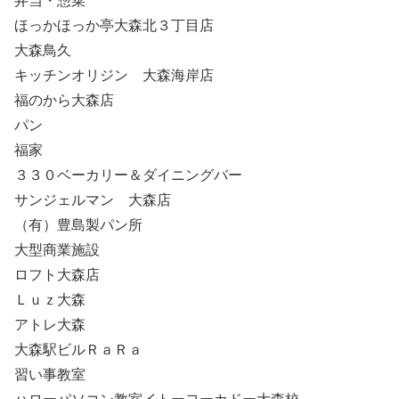
弁当・惣菜
ほっかほっか亭大森北３丁目店
大森鳥久
キッチンオリジン 大森海岸店
福のから大森店
パン
福家
３３０ベーカリー＆ダイニングバー
サンジェルマン 大森店
（有）豊島製パン所
大型商業施設
ロフト大森店
Ｌｕｚ大森
アトレ大森
大森駅ビルＲａＲａ
習い事教室