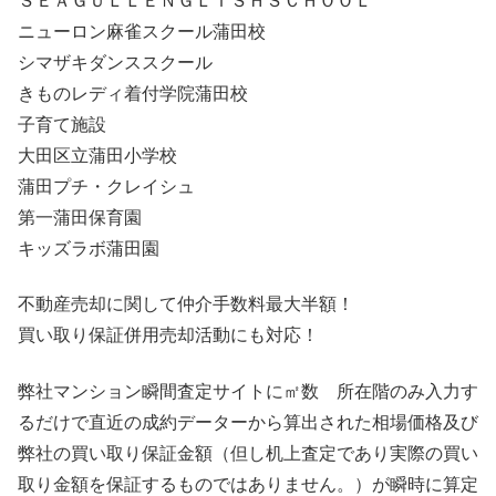
ＳＥＡＧＵＬＬＥＮＧＬＩＳＨＳＣＨＯＯＬ
ニューロン麻雀スクール蒲田校
シマザキダンススクール
きものレディ着付学院蒲田校
子育て施設
大田区立蒲田小学校
蒲田プチ・クレイシュ
第一蒲田保育園
キッズラボ蒲田園
不動産売却に関して仲介手数料最大半額！
買い取り保証併用売却活動にも対応！
弊社マンション瞬間査定サイトに㎡数 所在階のみ入力す
るだけで直近の成約データーから算出された相場価格及び
弊社の買い取り保証金額（但し机上査定であり実際の買い
取り金額を保証するものではありません。）が瞬時に算定