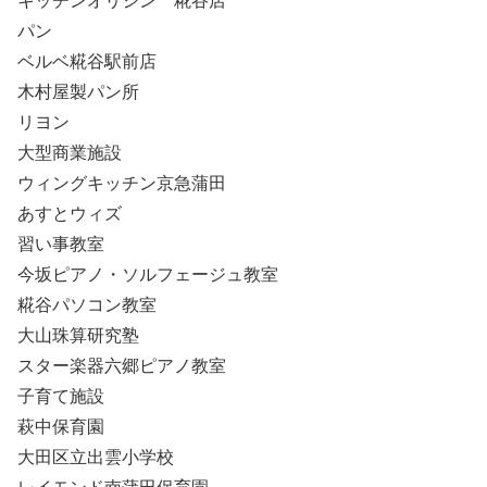
キッチンオリジン 糀谷店
パン
ベルベ糀谷駅前店
木村屋製パン所
リヨン
大型商業施設
ウィングキッチン京急蒲田
あすとウィズ
習い事教室
今坂ピアノ・ソルフェージュ教室
糀谷パソコン教室
大山珠算研究塾
スター楽器六郷ピアノ教室
子育て施設
萩中保育園
大田区立出雲小学校