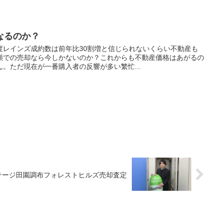
なるのか？
度レインズ成約数は前年比30割増と信じられないくらい不動産も
額での売却なら今しかないのか？これからも不動産価格はあがるの
。ただ現在が一番購入者の反響が多い繁忙...
テージ田園調布フォレストヒルズ売却査定