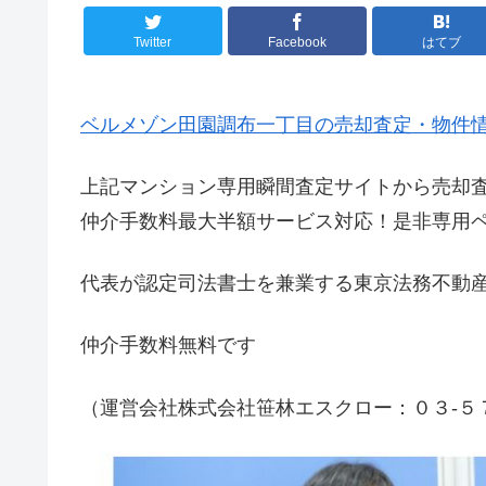
Twitter
Facebook
はてブ
ベルメゾン田園調布一丁目の売却査定・物件
上記マンション専用瞬間査定サイトから売却
仲介手数料最大半額サービス対応！是非専用
代表が認定司法書士を兼業する東京法務不動
仲介手数料無料です
（運営会社株式会社笹林エスクロー：０３-５