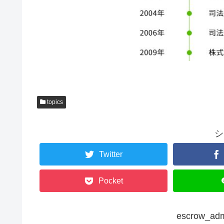
topics
シ
Twitter
Pocket
escrow_