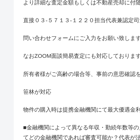
より詳細な査定金額もしくは不動産売却に付
直接０３-５７１３-１２２０担当代表兼認定
問い合わせフォームにご入力をお願い致しま
なおZOOM面談簡易査定にも対応しておりま
所有者様がご高齢の場合等、事前の意思確認
笹林が対応
物件の購入時は提携金融機関にて最大優遇金利0
■金融機関によって異なる年収・勤続年数等
てどの金融機関であれば審査可能か？代表が