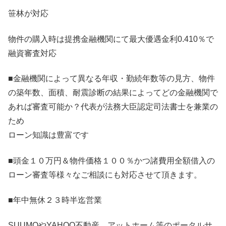
笹林が対応
物件の購入時は提携金融機関にて最大優遇金利0.410％で
融資審査対応
■金融機関によって異なる年収・勤続年数等の見方、物件
の築年数、面積、耐震診断の結果によってどの金融機関で
あれば審査可能か？代表が法務大臣認定司法書士を兼業の
ため
ローン知識は豊富です
■頭金１０万円＆物件価格１００％かつ諸費用全額借入の
ローン審査等様々なご相談にも対応させて頂きます。
■年中無休２３時半迄営業
SUUMOやYAHOO不動産 アットホーム等のポータルサ