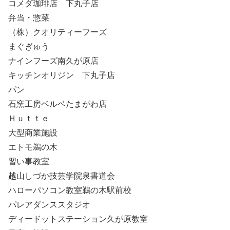
コメダ珈琲店 下丸子店
弁当・惣菜
（株）クオリティーフーズ
まぐぎゅう
ナインフーズ南久が原店
キッチンオリジン 下丸子店
パン
石窯工房ベルベたまがわ店
Ｈｕｔｔｅ
大型商業施設
エトモ鵜の木
習い事教室
越山しづか技芸学院泉書道会
ハローパソコン教室鵜の木駅前校
パレアダンススタジオ
ディードットステーション久が原教室