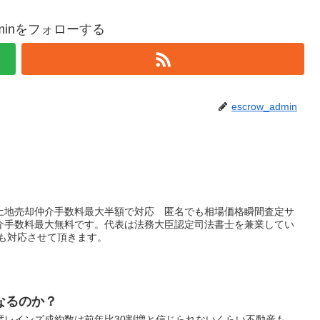
adminをフォローする
escrow_admin
土地売却仲介手数料最大半額で対応 匿名でも相場価格瞬間査定サ
介手数料最大無料です。代表は法務大臣認定司法書士を兼業してい
にも対応させて頂きます。
なるのか？
度レインズ成約数は前年比30割増と信じられないくらい不動産も