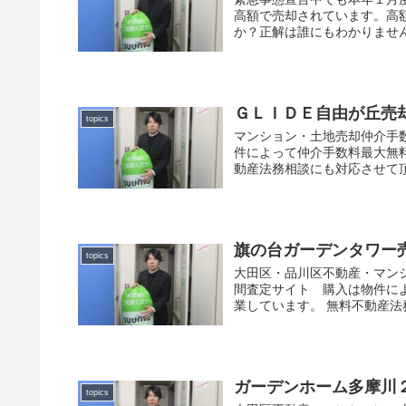
高額で売却されています。高
か？正解は誰にもわかりません
ＧＬＩＤＥ自由が丘売
topics
マンション・土地売却仲介手
件によって仲介手数料最大無
動産法務相談にも対応させて
旗の台ガーデンタワー
topics
大田区・品川区不動産・マン
間査定サイト 購入は物件に
業しています。 無料不動産
ガーデンホーム多摩川
topics