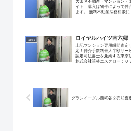
大田区不動産・マンション・
イト 購入は物件によって仲
ます。 無料不動産法務相談
ロイヤルハイツ南六郷
topics
上記マンション専用瞬間査定
定！仲介手数料最大半額サー
認定司法書士を兼業する東京
株式会社笹林エスクロー：０３
グランイーグル西糀谷２売却査