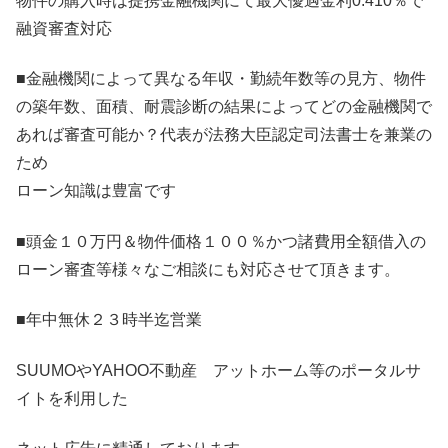
物件の購入時は提携金融機関にて最大優遇金利0.410％で
融資審査対応
■金融機関によって異なる年収・勤続年数等の見方、物件
の築年数、面積、耐震診断の結果によってどの金融機関で
あれば審査可能か？代表が法務大臣認定司法書士を兼業の
ため
ローン知識は豊富です
■頭金１０万円＆物件価格１００％かつ諸費用全額借入の
ローン審査等様々なご相談にも対応させて頂きます。
■年中無休２３時半迄営業
SUUMOやYAHOO不動産 アットホーム等のポータルサ
イトを利用した