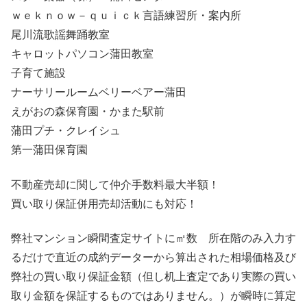
ｗｅｋｎｏｗ－ｑｕｉｃｋ言語練習所・案内所
尾川流歌謡舞踊教室
キャロットパソコン蒲田教室
子育て施設
ナーサリールームベリーベアー蒲田
えがおの森保育園・かまた駅前
蒲田プチ・クレイシュ
第一蒲田保育園
不動産売却に関して仲介手数料最大半額！
買い取り保証併用売却活動にも対応！
弊社マンション瞬間査定サイトに㎡数 所在階のみ入力す
るだけで直近の成約データーから算出された相場価格及び
弊社の買い取り保証金額（但し机上査定であり実際の買い
取り金額を保証するものではありません。）が瞬時に算定