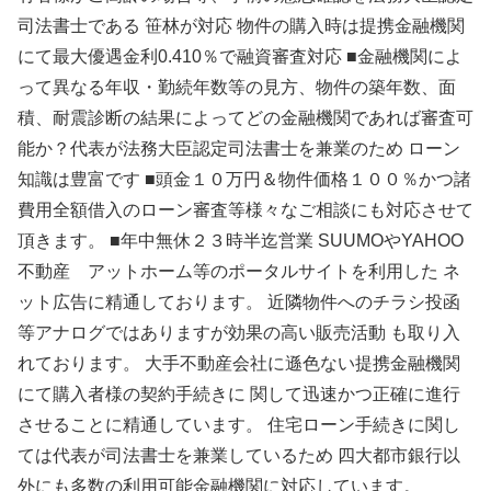
司法書士である 笹林が対応 物件の購入時は提携金融機関
にて最大優遇金利0.410％で融資審査対応 ■金融機関によ
って異なる年収・勤続年数等の見方、物件の築年数、面
積、耐震診断の結果によってどの金融機関であれば審査可
能か？代表が法務大臣認定司法書士を兼業のため ローン
知識は豊富です ■頭金１０万円＆物件価格１００％かつ諸
費用全額借入のローン審査等様々なご相談にも対応させて
頂きます。 ■年中無休２３時半迄営業 SUUMOやYAHOO
不動産 アットホーム等のポータルサイトを利用した ネ
ット広告に精通しております。 近隣物件へのチラシ投函
等アナログではありますが効果の高い販売活動 も取り入
れております。 大手不動産会社に遜色ない提携金融機関
にて購入者様の契約手続きに 関して迅速かつ正確に進行
させることに精通しています。 住宅ローン手続きに関し
ては代表が司法書士を兼業しているため 四大都市銀行以
外にも多数の利用可能金融機関に対応しています。