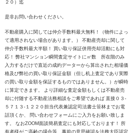
２０）迄
是非お問い合わせください。
不動産購入に関しては仲介手数料最大無料！（物件によっ
て適用されない場合があります。） 不動産売却に関して
仲介手数料最大半額！ 買い取り保証併用売却活動にも対
応！ 弊社マンション瞬間査定サイトに㎡数 所在階のみ
入力するだけで直近の成約データーから算出された相場価
格及び弊社の買い取り保証金額（但し机上査定であり実際
の買い取り金額を保証するものではありません。）が瞬時
に算定できます。 より詳細な査定金額もしくは不動産売
却に付随する不動産法務相談をご希望であれば 直接０３-
５７１３-１２２０担当代表兼認定司法書士笹林までお電
話頂くか、 問い合わせフォームにご入力をお願い致しま
す。 なおZOOM面談簡易査定にも対応しております！ 所
有者様がご高齢の場合等、事前の意思確認を法務大臣認定