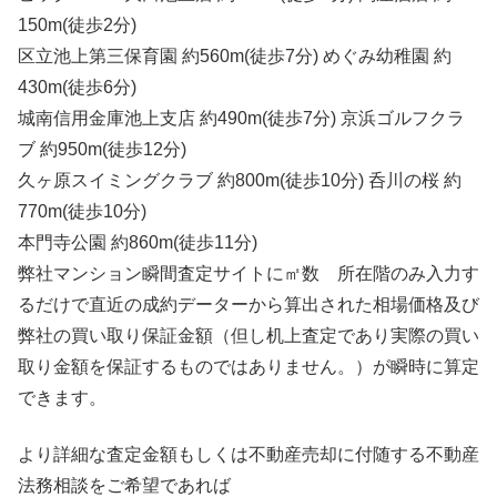
150m(徒歩2分)
区立池上第三保育園 約560m(徒歩7分) めぐみ幼稚園 約
430m(徒歩6分)
城南信用金庫池上支店 約490m(徒歩7分) 京浜ゴルフクラ
ブ 約950m(徒歩12分)
久ヶ原スイミングクラブ 約800m(徒歩10分) 呑川の桜 約
770m(徒歩10分)
本門寺公園 約860m(徒歩11分)
弊社マンション瞬間査定サイトに㎡数 所在階のみ入力す
るだけで直近の成約データーから算出された相場価格及び
弊社の買い取り保証金額（但し机上査定であり実際の買い
取り金額を保証するものではありません。）が瞬時に算定
できます。
より詳細な査定金額もしくは不動産売却に付随する不動産
法務相談をご希望であれば