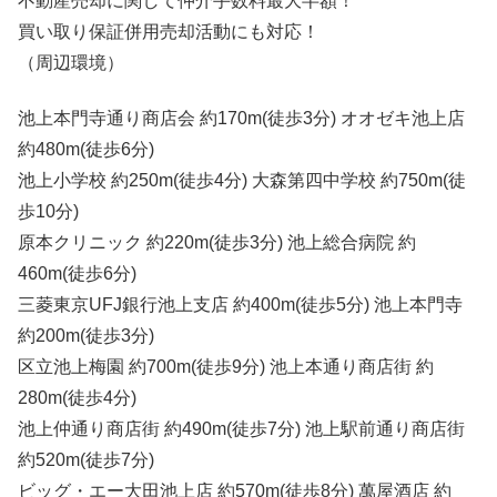
不動産売却に関して仲介手数料最大半額！
買い取り保証併用売却活動にも対応！
（周辺環境）
池上本門寺通り商店会 約170m(徒歩3分) オオゼキ池上店
約480m(徒歩6分)
池上小学校 約250m(徒歩4分) 大森第四中学校 約750m(徒
歩10分)
原本クリニック 約220m(徒歩3分) 池上総合病院 約
460m(徒歩6分)
三菱東京UFJ銀行池上支店 約400m(徒歩5分) 池上本門寺
約200m(徒歩3分)
区立池上梅園 約700m(徒歩9分) 池上本通り商店街 約
280m(徒歩4分)
池上仲通り商店街 約490m(徒歩7分) 池上駅前通り商店街
約520m(徒歩7分)
ビッグ・エー大田池上店 約570m(徒歩8分) 萬屋酒店 約