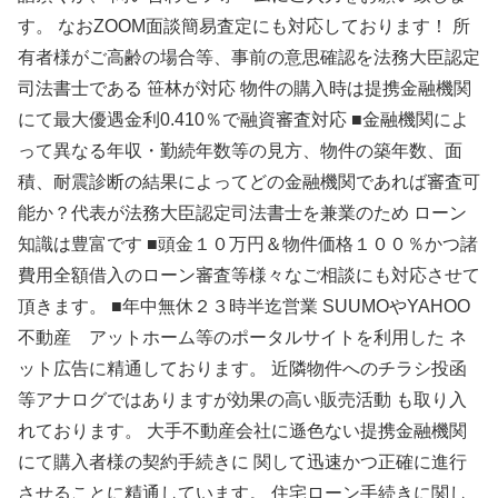
す。 なおZOOM面談簡易査定にも対応しております！ 所
有者様がご高齢の場合等、事前の意思確認を法務大臣認定
司法書士である 笹林が対応 物件の購入時は提携金融機関
にて最大優遇金利0.410％で融資審査対応 ■金融機関によ
って異なる年収・勤続年数等の見方、物件の築年数、面
積、耐震診断の結果によってどの金融機関であれば審査可
能か？代表が法務大臣認定司法書士を兼業のため ローン
知識は豊富です ■頭金１０万円＆物件価格１００％かつ諸
費用全額借入のローン審査等様々なご相談にも対応させて
頂きます。 ■年中無休２３時半迄営業 SUUMOやYAHOO
不動産 アットホーム等のポータルサイトを利用した ネ
ット広告に精通しております。 近隣物件へのチラシ投函
等アナログではありますが効果の高い販売活動 も取り入
れております。 大手不動産会社に遜色ない提携金融機関
にて購入者様の契約手続きに 関して迅速かつ正確に進行
させることに精通しています。 住宅ローン手続きに関し