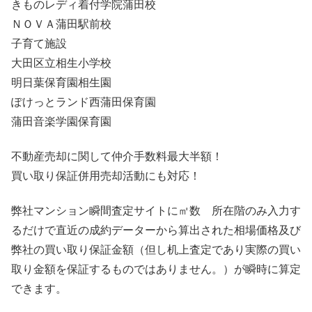
きものレディ着付学院蒲田校
ＮＯＶＡ蒲田駅前校
子育て施設
大田区立相生小学校
明日葉保育園相生園
ぽけっとランド西蒲田保育園
蒲田音楽学園保育園
不動産売却に関して仲介手数料最大半額！
買い取り保証併用売却活動にも対応！
弊社マンション瞬間査定サイトに㎡数 所在階のみ入力す
るだけで直近の成約データーから算出された相場価格及び
弊社の買い取り保証金額（但し机上査定であり実際の買い
取り金額を保証するものではありません。）が瞬時に算定
できます。