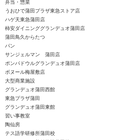
弁当・惣菜
うおひで蒲田プラザ東急ストア店
ハゲ天東急蒲田店
柿安ダイニンググランデュオ蒲田店
蒲田鳥久からたつ
パン
サンジェルマン 蒲田店
ポンパドウルグランデュオ蒲田店
ボヌール梅屋敷店
大型商業施設
グランデュオ蒲田西館
東急プラザ蒲田
グランデュオ蒲田東館
習い事教室
陶仙房
テス語学研修所蒲田校