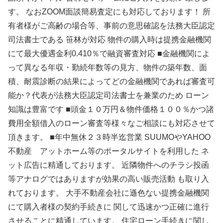
す。 なおZOOM面談簡易査定にも対応しております！ 所
有者様がご高齢の場合等、事前の意思確認を法務大臣認定
司法書士である 笹林が対応 物件の購入時は提携金融機関
にて最大優遇金利0.410％で融資審査対応 ■金融機関によ
って異なる年収・勤続年数等の見方、物件の築年数、面
積、耐震診断の結果によってどの金融機関であれば審査可
能か？代表が法務大臣認定司法書士を兼業のため ローン
知識は豊富です ■頭金１０万円＆物件価格１００％かつ諸
費用全額借入のローン審査等様々なご相談にも対応させて
頂きます。 ■年中無休２３時半迄営業 SUUMOやYAHOO
不動産 アットホーム等のポータルサイトを利用した ネ
ット広告に精通しております。 近隣物件へのチラシ投函
等アナログではありますが効果の高い販売活動 も取り入
れております。 大手不動産会社に遜色ない提携金融機関
にて購入者様の契約手続きに 関して迅速かつ正確に進行
させることに精通しています。 住宅ローン手続きに関し