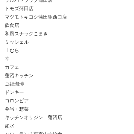
ツルハドラッグ蒲田店
トモズ蒲田店
マツモトキヨシ蒲田駅西口店
飲食店
和風スナックこまき
ミッシェル
上むら
幸
カフェ
蓮沼キッチン
豆福珈琲
ドンキー
コロンビア
弁当・惣菜
キッチンオリジン 蓮沼店
如水