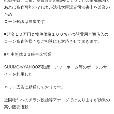
の築年数、面積、耐震診断の結果によってどの金融機関で
あれば審査可能か？代表が法務大臣認定司法書士を兼業の
ため
ローン知識は豊富です
■頭金１０万円＆物件価格１００％かつ諸費用全額借入の
ローン審査等様々なご相談にも対応させて頂きます。
■年中無休２３時半迄営業
SUUMOやYAHOO不動産 アットホーム等のポータルサ
イトを利用した
ネット広告に精通しております。
近隣物件へのチラシ投函等アナログではありますが効果の
高い販売活動