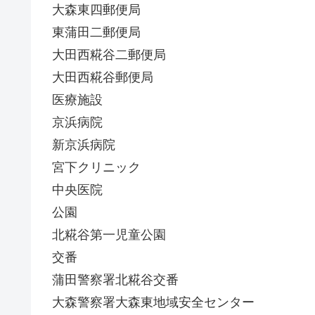
大森東四郵便局
東蒲田二郵便局
大田西糀谷二郵便局
大田西糀谷郵便局
医療施設
京浜病院
新京浜病院
宮下クリニック
中央医院
公園
北糀谷第一児童公園
交番
蒲田警察署北糀谷交番
大森警察署大森東地域安全センター