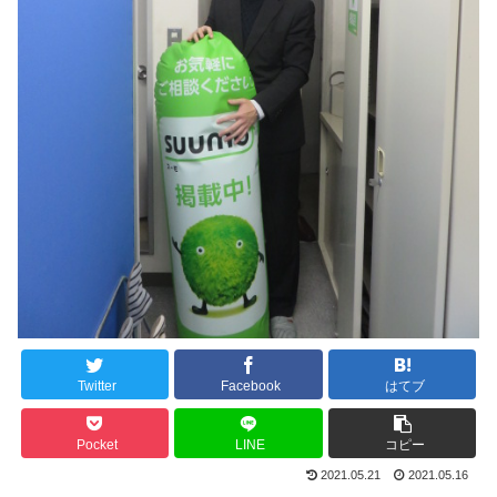
Twitter
Facebook
はてブ
Pocket
LINE
コピー
2021.05.21
2021.05.16