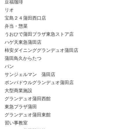
豆福珈琲
リオ
宝島２４蒲田西口店
弁当・惣菜
うおひで蒲田プラザ東急ストア店
ハゲ天東急蒲田店
柿安ダイニンググランデュオ蒲田店
蒲田鳥久からたつ
パン
サンジェルマン 蒲田店
ポンパドウルグランデュオ蒲田店
大型商業施設
グランデュオ蒲田西館
東急プラザ蒲田
グランデュオ蒲田東館
習い事教室