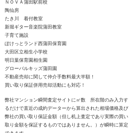
ＮＯＶＡ蒲田駅前校
陶仙房
たき川 着付教室
新堀ギター音楽院蒲田教室
子育て施設
ぽけっとランド西蒲田保育園
大田区立相生小学校
明日葉保育園相生園
グローバルキッズ蒲田園
不動産売却に関して仲介手数料最大半額！
買い取り保証併用売却活動にも対応！
弊社マンション瞬間査定サイトに㎡数 所在階のみ入力す
るだけで直近の成約データーから算出された相場価格及び
弊社の買い取り保証金額（但し机上査定であり実際の買い
取り金額を保証するものではありません。）が瞬時に算定